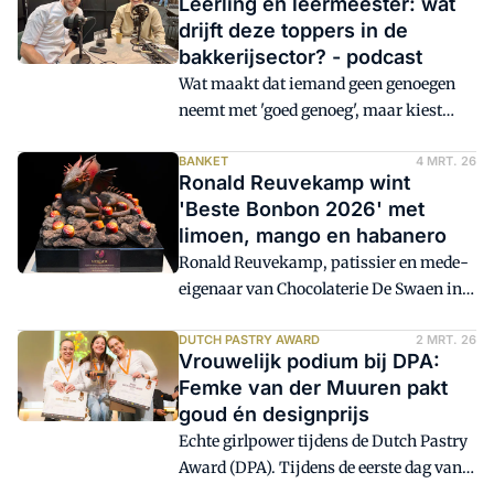
Leerling en leermeester: wat
Kamphorst en Hidde de Brabander nog
worden opgeroepen?
drijft deze toppers in de
lang uitgekletst over hun drijfveren en
bakkerijsector? - podcast
inspiratie. Reden voor een extra
Wat maakt dat iemand geen genoegen
'Kletskoekje' met een hoofdrol voor de
neemt met 'goed genoeg', maar kiest
Fibonacci-spiraal oftewel: de Gulden
voor het allerbeste? Op de Dag van het
Snede.
Ambacht gingen EuroSkills-winnaar
BANKET
4 MRT. 26
Ronald Reuvekamp wint
Wouter Kamphorst en Meester Patissier
'Beste Bonbon 2026' met
Hidde de Brabander in gesprek over
limoen, mango en habanero
ambitie, vakmanschap, onderwijs en
Ronald Reuvekamp, patissier en mede-
persoonlijke motivatie. 'Hard werken?
eigenaar van Chocolaterie De Swaen in
Ja juist, heel graag!!'
Kampen, heeft de wedstrijd om de Beste
Bonbon van Nederland gewonnen. Hij
DUTCH PASTRY AWARD
2 MRT. 26
Vrouwelijk podium bij DPA:
deed al drie keer eerder mee en eindigde
Femke van der Muuren pakt
telkens in de top vijf, maar de hoogste
goud én designprijs
trede van het podium bleef tot nu toe
Echte girlpower tijdens de Dutch Pastry
buiten bereik. Tot nu.
Award (DPA). Tijdens de eerste dag van