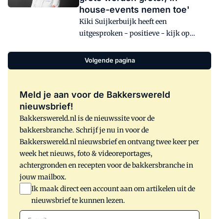
house-events nemen toe'
Kiki Suijkerbuijk heeft een
uitgesproken - positieve - kijk op
beurzen. Voor haar zijn het bij uitstek
plekken om vakgenoten te ontmoeten,
Volgende pagina
ervaringen uit te wisselen en kennis op
te doen. 'Iedereen zou erheen moeten',
vindt ze. Kritiekloos is ze echter niet als
Meld je aan voor de Bakkerswereld
het gaat om traditionele beurzen. Dat
nieuwsbrief!
leerlingen van bakkersopleidingen niet
Bakkerswereld.nl is de nieuwssite voor de
eens de naam kennen van de grootste
bakkersbranche. Schrijf je nu in voor de
beurs in eigen land, geeft te denken.
Bakkerswereld.nl nieuwsbrief en ontvang twee keer per
Waar moet het heen met deze
week het nieuws, foto & videoreportages,
evenementen in Nederland?
achtergronden en recepten voor de bakkersbranche in
jouw mailbox.
Ik maak direct een account aan om artikelen uit de
nieuwsbrief te kunnen lezen.
E-mail