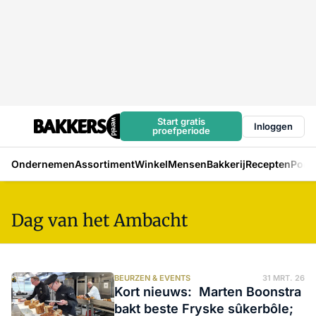
Start gratis
Inloggen
proefperiode
Ondernemen
Assortiment
Winkel
Mensen
Bakkerij
Recepten
Podc
Dag van het Ambacht
BEURZEN & EVENTS
31 MRT. 26
Kort nieuws: Marten Boonstra
bakt beste Fryske sûkerbôle;