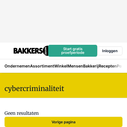
Start gratis
Inloggen
proefperiode
Ondernemen
Assortiment
Winkel
Mensen
Bakkerij
Recepten
Podc
cybercriminaliteit
Geen resultaten
Vorige pagina