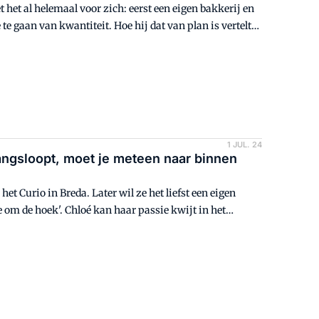
t het al helemaal voor zich: eerst een eigen bakkerij en
 te gaan van kwantiteit. Hoe hij dat van plan is vertelt
1 JUL. 24
angsloopt, moet je meteen naar binnen
et Curio in Breda. Later wil ze het liefst een eigen
e om de hoek'. Chloé kan haar passie kwijt in het
 te horen wat haar motiveert.