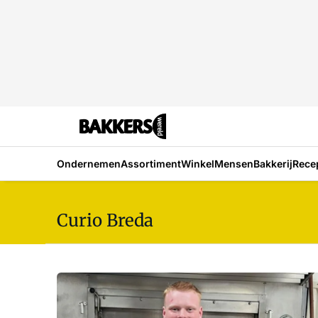
Ondernemen
Assortiment
Winkel
Mensen
Bakkerij
Rece
Curio Breda