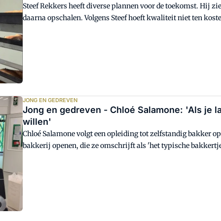
Steef Rekkers heeft diverse plannen voor de toekomst. Hij zie
daarna opschalen. Volgens Steef hoeft kwaliteit niet ten koste
hij aan Bakkerswereld.
JONG EN GEDREVEN
Jong en gedreven - Chloé Salamone: 'Als je l
willen'
Chloé Salamone volgt een opleiding tot zelfstandig bakker op h
bakkerij openen, die ze omschrijft als 'het typische bakkertj
bakkersvak. Bakkerswereld interviewde de jonge studente om