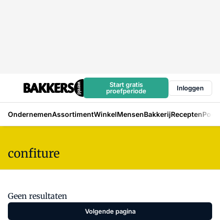
Start gratis
Inloggen
proefperiode
Ondernemen
Assortiment
Winkel
Mensen
Bakkerij
Recepten
Podc
confiture
Geen resultaten
Volgende pagina