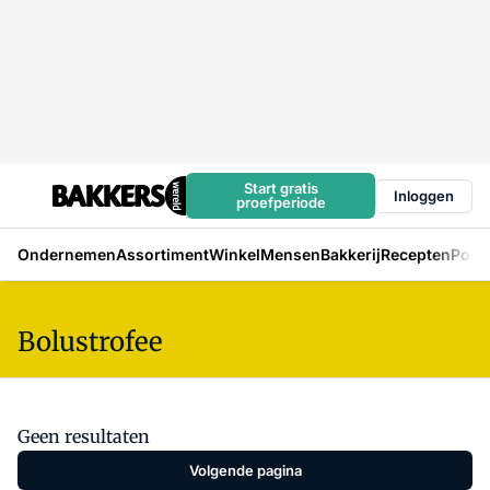
Start gratis
Inloggen
proefperiode
Ondernemen
Assortiment
Winkel
Mensen
Bakkerij
Recepten
Podc
Bolustrofee
Geen resultaten
Volgende pagina