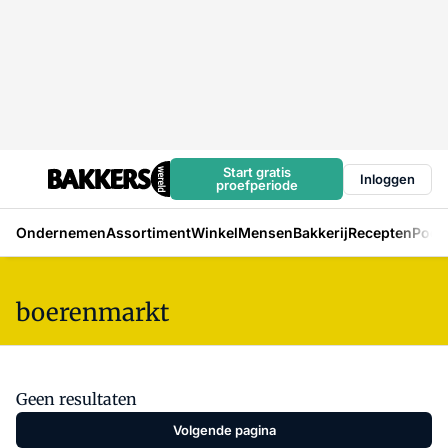
Start gratis
Inloggen
proefperiode
Ondernemen
Assortiment
Winkel
Mensen
Bakkerij
Recepten
Podc
boerenmarkt
Geen resultaten
Volgende pagina