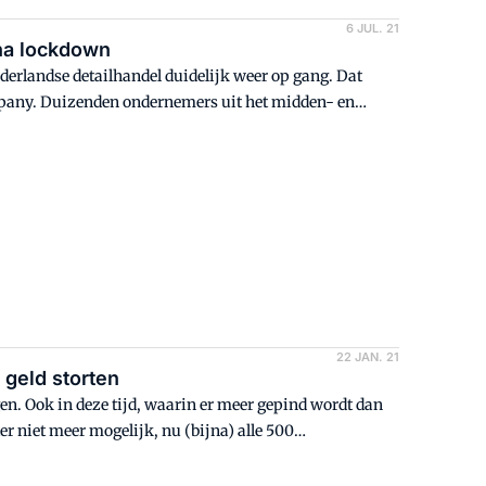
6 JUL. 21
na lockdown
erlandse detailhandel duidelijk weer op gang. Dat
ompany. Duizenden ondernemers uit het midden- en
aat het om grotere bedragen. Daarbij neemt de behoefte
rt, sterk toe.
22 JAN. 21
r geld storten
en. Ook in deze tijd, waarin er meer gepind wordt dan
er niet meer mogelijk, nu (bijna) alle 500
ige alternatieven Bij Brink's merken ze dat