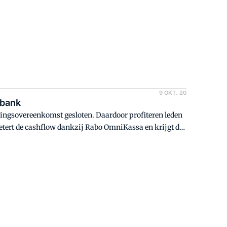
9 OKT. 20
obank
ngsovereenkomst gesloten. Daardoor profiteren leden
rbetert de cashflow dankzij Rabo OmniKassa en krijgt de
betalen, vertelt Bart Vedder, voorzitter van het Echte