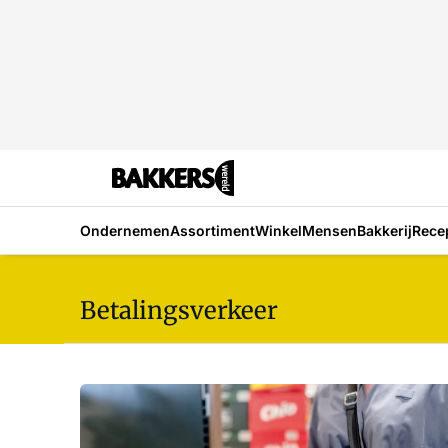
Ondernemen
Assortiment
Winkel
Mensen
Bakkerij
Rece
Betalingsverkeer