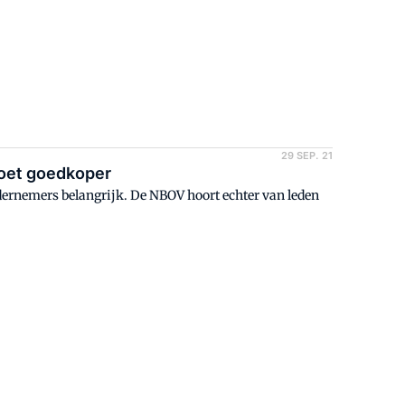
29 SEP. 21
oet goedkoper
dernemers belangrijk. De NBOV hoort echter van leden