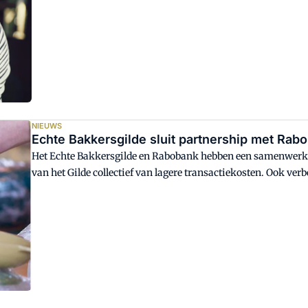
NIEUWS
Echte Bakkersgilde sluit partnership met Rab
Het Echte Bakkersgilde en Rabobank hebben een samenwerki
van het Gilde collectief van lagere transactiekosten. Ook ve
Echte Bakkers toegang tot de laatste trends op het gebied van 
Bakkersgilde.