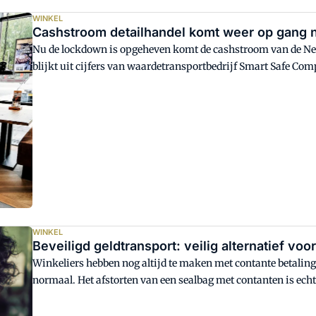
WINKEL
Cashstroom detailhandel komt weer op gang 
Nu de lockdown is opgeheven komt de cashstroom van de Ned
blijkt uit cijfers van waardetransportbedrijf Smart Safe C
kleinbedrijf laten weer vaker cash geld ophalen. Bovendien g
aan slimme kluizen, waarmee snel en veilig geld wordt afgesto
WINKEL
Beveiligd geldtransport: veilig alternatief voo
Winkeliers hebben nog altijd te maken met contante betaling
normaal. Het afstorten van een sealbag met contanten is echt
sealbagautomaten op advies van de politie zijn gesloten. Veil
ondernemers naar andere veilige