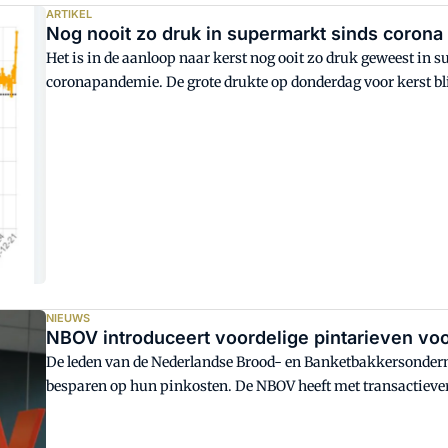
ARTIKEL
Nog nooit zo druk in supermarkt sinds corona
Het is in de aanloop naar kerst nog ooit zo druk geweest in 
coronapandemie. De grote drukte op donderdag voor kerst blij
voedings- en genotsmiddelen werd afgelopen donderdag 55 p
kerst was dat 40 procent vaker dan normaal.
NIEUWS
NBOV introduceert voordelige pintarieven vo
De leden van de Nederlandse Brood- en Banketbakkersonde
besparen op hun pinkosten. De NBOV heeft met transactiev
pintransacties. Het aanbod van EMS geldt voor alle NBOV-led
jaar.