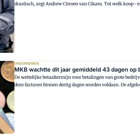
drastisch, zegt Andrew Citroen van Cikam. Tot welk koop- en
geldverwerkingsspecialist?
ONDERNEMEN
MKB wachtte dit jaar gemiddeld 43 dagen op 
De wettelijke betaaltermijn voor betalingen van grote bedr
deze facturen binnen dertig dagen worden voldaan. De afgel
gemiddeld na 42,8 dagen zijn facturen betaald.