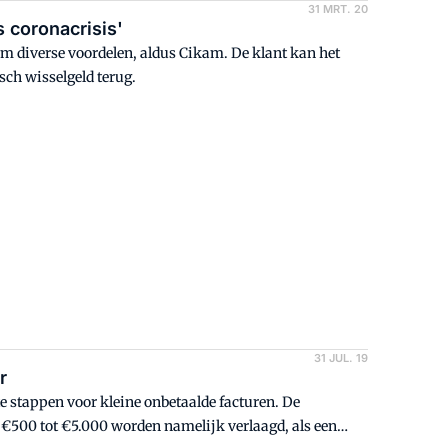
31 MRT. 20
 coronacrisis'
em diverse voordelen, aldus Cikam. De klant kan het
sch wisselgeld terug.
31 JUL. 19
r
e stappen voor kleine onbetaalde facturen. De
n €500 tot €5.000 worden namelijk verlaagd, als een