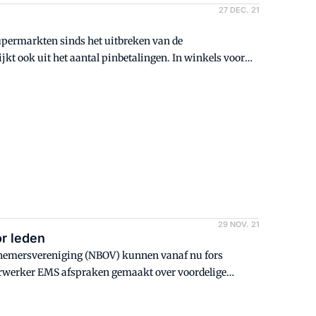
27 DEC. 21
supermarkten sinds het uitbreken van de
kt ook uit het aantal pinbetalingen. In winkels voor
rocent vaker gepind dan normaal, op de vrijdag voor
29 NOV. 21
or leden
rnemersvereniging (NBOV) kunnen vanaf nu fors
erwerker EMS afspraken gemaakt over voordelige
en; de besparing kan oplopen tot duizenden euro's per