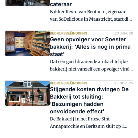
cateraar
Bakker Kevin van Benthem, eigenaar
van SoDelicious in Maastricht, start dit
najaar samen met cateraar ES&C de
nieuwe ambachtelijke bakkerij onder de
BEDRIJFSBEËINDIGING
23 JUN. 26
Geen opvolger voor Soester
naam 'Brood Atelier'. Deze bakkerij in
bakkerij: 'Alles is nog in prima
Eijsden gaat zich richten op de zakelijke
staat'
markt, waaronder restaurants, hotels en
Dat een goed draaiende ambachtelijke
cateringbedrijven in Zuid-Limburg.
bakkerij niet vanzelf een opvolger vindt,
blijkt uit het verhaal van Annet van der
Heyden. Na 35 jaar stopt zij met
BEDRIJFSBEËINDIGING
25 NOV. 25
Stijgende kosten dwingen De
Bakkerij Bertjan van der Heyden in
Bakkerij tot sluiting:
Soest, niet door gebrek aan klanten,
'Bezuinigen hadden
maar omdat zich geen koper meldt.
onvoldoende effect'
De Bakkerij in het Friese Sint
Annaparochie en Berltsum sluit op 1
december de deuren. Ondanks een zoon