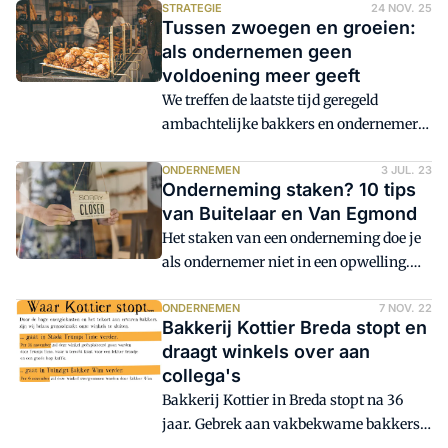
die de zaak wilde overnemen, dwingen
STRATEGIE
24 NOV. 25
Tussen zwoegen en groeien:
stijgende kosten de eigenaren tot
als ondernemen geen
stoppen. 'Onze bezuinigingen hadden
voldoening meer geeft
onvoldoende effect.'
We treffen de laatste tijd geregeld
ambachtelijke bakkers en ondernemers
die het ondernemen steeds zwaarder
vinden worden. Niet omdat het
ONDERNEMEN
3 JUL. 23
Onderneming staken? 10 tips
financieel slecht gaat, in tegendeel zelfs,
van Buitelaar en Van Egmond
maar omdat het ondernemerschap geen
Het staken van een onderneming doe je
voldoening meer geeft. De passie die ooit
als ondernemer niet in een opwelling.
vanzelfsprekend was, lijkt langzaam te
Het is voor veel bakkers veelal een
zijn uitgedoofd. Wat ooit begon als een
emotioneel besluit om de bakkerij te
ONDERNEMEN
7 NOV. 22
roeping, een vak van trots en toewijding,
Bakkerij Kottier Breda stopt en
staken. Toch hoort staken net als starten
voelt nu steeds vaker als een
draagt winkels over aan
van een bedrijf bij het ondernemen.
verplichting. De vraag dringt zich dan
collega's
Zeker als er geen opvolging is en het
op: hoe verder?
Bakkerij Kottier in Breda stopt na 36
bedrijf niet verkoopbaar is gebleken.
jaar. Gebrek aan vakbekwame bakkers