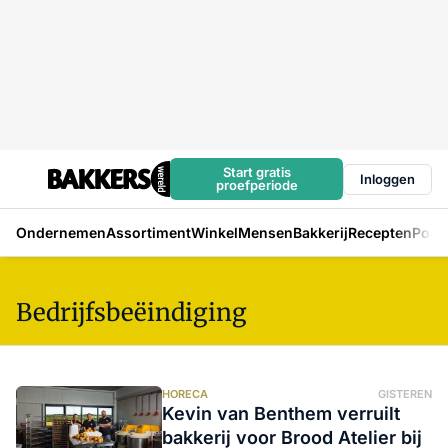
Start gratis
Inloggen
proefperiode
Ondernemen
Assortiment
Winkel
Mensen
Bakkerij
Recepten
Podc
Bedrijfsbeëindiging
HORECA
GISTEREN
Kevin van Benthem verruilt
bakkerij voor Brood Atelier bij