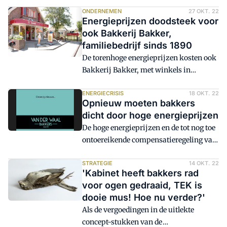
en de energieprijzen nopen de bakker
ertoe het bedrijf te staken. De winkels
ONDERNEMEN
27 OKT. 22
Energieprijzen doodsteek voor
met medewerkers worden overgenomen
ook Bakkerij Bakker,
door collega's.
familiebedrijf sinds 1890
De torenhoge energieprijzen kosten ook
Bakkerij Bakker, met winkels in
Schoorl, Groet en Noord-Scharwoude, de
kop. De vierde generatie in het
ENERGIECRISIS
18 OKT. 22
Opnieuw moeten bakkers
bakkersbedrijf stopt er in februari
dicht door hoge energieprijzen
definitief mee. De bakkerij wordt sinds
De hoge energieprijzen en de tot nog toe
1890 door de familie gerund.
ontoereikende compensatieregeling van
het kabinet eisen hun verdere tol.
Opnieuw hebben bakkers moeten
STRATEGIE
14 OKT. 22
'Kabinet heeft bakkers rad
besluiten hun bedrijf te staken of filialen
voor ogen gedraaid, TEK is
af te stoten.
dooie mus! Hoe nu verder?'
Als de vergoedingen in de uitlekte
concept-stukken van de