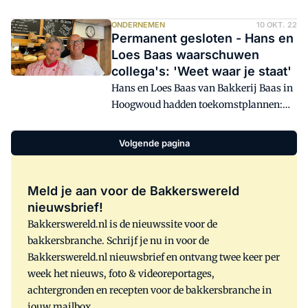
Tegemoetkoming Energiekosten (TEK)
juist zijn, kan dat het failliet betekenen
ONDERNEMEN
10 OKT. 22
Permanent gesloten - Hans en
van de (ambachtelijke) bakkerijsector.
Loes Baas waarschuwen
Die conclusie trekken bedrijfsadviseurs
collega's: 'Weet waar je staat'
Jan Buitelaar en Gert-Jan van Egmond
Hans en Loes Baas van Bakkerij Baas in
na een niet eens zo'n heel ingewikkelde
Hoogwoud hadden toekomstplannen:
rekensom. 'Hoe nu verder?'
doorgaan tot 28 juli 2024 en dan
stoppen. Ze deden tijdens vakanties
Volgende pagina
graag inspiratie op bij collega-bakkers,
Hans had zich volledig gespecialiseerd
in desembrood, ze verdienden een goede
Meld je aan voor de Bakkerswereld
boterham voor zichzelf en hun
nieuwsbrief!
medewerkers. Ze hadden al een opvolger
Bakkerswereld.nl is de nieuwssite voor de
ook. Het liep anders. Bakkerij Baas is
bakkersbranche. Schrijf je nu in voor de
permanent gesloten.
Bakkerswereld.nl nieuwsbrief en ontvang twee keer per
week het nieuws, foto & videoreportages,
achtergronden en recepten voor de bakkersbranche in
jouw mailbox.