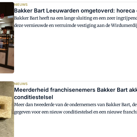
NIEUWS
Bakker Bart Leeuwarden omgetoverd: horeca 
Bakker Bart heeft na een lange sluiting en een zeer ingrijpe
deze vernieuwde en verruimde vestiging aan de Wirdumerdi
richten op horeca en bezorgen.
NIEUWS
Meerderheid franchisenemers Bakker Bart akk
conditiestelsel
Meer dan tweederde van de ondernemers van Bakker Bart, de 
gegeven voor een nieuw conditiestelsel en een nieuwe franc
CEO van Bart's Retail, om eenvoudiger stelsel dat volledig t