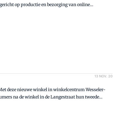
 gericht op productie en bezorging van online
 Thuisbezorgd en Uber Eats.
13 NOV. 20
 Met deze nieuwe winkel in winkelcentrum Wesseler-
umers na de winkel in de Langestraat hun tweede