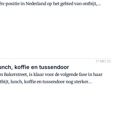
n-positie in Nederland op het gebied van ontbijt,
lgemeen directeur Siad Awwad. 'De toevoeging van Bagels
ld bijdragen aan de groeikracht en de vitale toekomst
17 MEI 22
lunch, koffie en tussendoor
 Bakerstreet, is klaar voor de volgende fase in haar
tbijt, lunch, koffie en tussendoor nog sterker