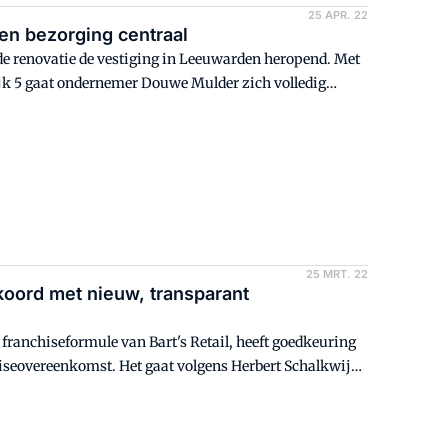
25 APR. 22
en bezorging centraal
nde renovatie de vestiging in Leeuwarden heropend. Met
jk 5 gaat ondernemer Douwe Mulder zich volledig
25 MRT. 22
oord met nieuw, transparant
franchiseformule van Bart's Retail, heeft goedkeuring
hiseovereenkomst. Het gaat volgens Herbert Schalkwijk,
ransparant is en waar het ondernemerschap voorop staat.