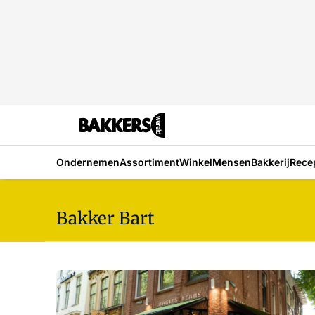
Ondernemen
Assortiment
Winkel
Mensen
Bakkerij
Rece
Bakker Bart