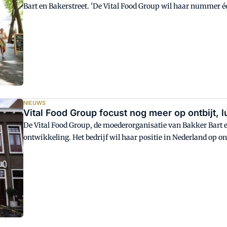
Bart en Bakerstreet. 'De Vital Food Group wil haar nummer éé
lunch, koffie en tussendoor nog sterker neerzetten', aldus a
& Beans geeft ook enorme kansen en deze stap zal ongetwijfe
van onze organisatie.'
NIEUWS
Vital Food Group focust nog meer op ontbijt, 
De Vital Food Group, de moederorganisatie van Bakker Bart en
ontwikkeling. Het bedrijf wil haar positie in Nederland op on
neerzetten.