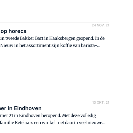
24 NOV. 21
 op horeca
un tweede Bakker Bart in Haaksbergen geopend. In de
 Nieuw in het assortiment zijn koffie van barista-
ers worden bereid op een bakplaat.
13 OKT. 21
mer in Eindhoven
emer 21 in Eindhoven heropend. Met deze volledig
amilie Ketelaars een winkel met daarin veel nieuwe