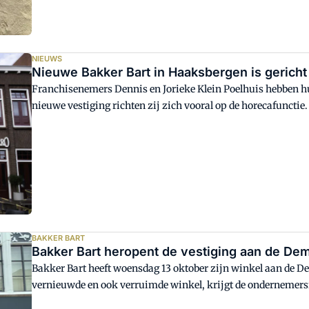
NIEUWS
Nieuwe Bakker Bart in Haaksbergen is gericht
Franchisenemers Dennis en Jorieke Klein Poelhuis hebben h
nieuwe vestiging richten zij zich vooral op de horecafunctie.
kwaliteit, verse kruidenthee en warme lunchproducten die v
BAKKER BART
Bakker Bart heropent de vestiging aan de De
Bakker Bart heeft woensdag 13 oktober zijn winkel aan de D
vernieuwde en ook verruimde winkel, krijgt de ondernemersf
elementen.