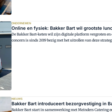
ONDERNEMEN
Online en fysiek: Bakker Bart wil grootste l
De Bakker Bart-keten wil zijn digitale platform vergroten e
concern is sinds 2019 bezig met het uitrollen van deze strate
bezorging vanuit zogenoemde dark-locaties een steeds belan
NIEUWS
Bakker Bart introduceert bezorgvestiging in
Bakker Bart start in samenwerking met Meinders Catering e