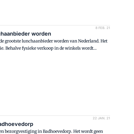
8 FEB. 21
unchaanbieder worden
n de grootste lunchaanbieder worden van Nederland. Het
gie. Behalve fysieke verkoop in de winkels wordt
grijker onderdeel.
22 JAN. 21
 Badhoevedorp
en bezorgvestiging in Badhoevedorp. Het wordt geen