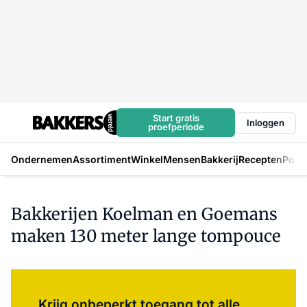
Start gratis
Inloggen
proefperiode
Ondernemen
Assortiment
Winkel
Mensen
Bakkerij
Recepten
Podc
Bakkerijen Koelman en Goemans
maken 130 meter lange tompouce
Log in
om dit artikel te lezen.
Krijg onbeperkt toegang tot alle