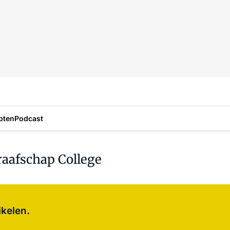
pten
Podcast
Graafschap College
Log in
om dit artikel te lezen.
ikelen.