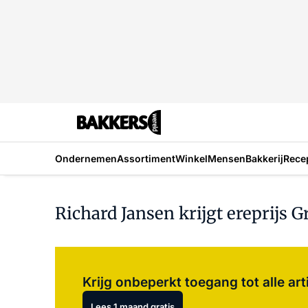
Ondernemen
Assortiment
Winkel
Mensen
Bakkerij
Rece
Richard Jansen krijgt ereprijs 
Krijg onbeperkt toegang tot alle art
Lees 1 maand gratis