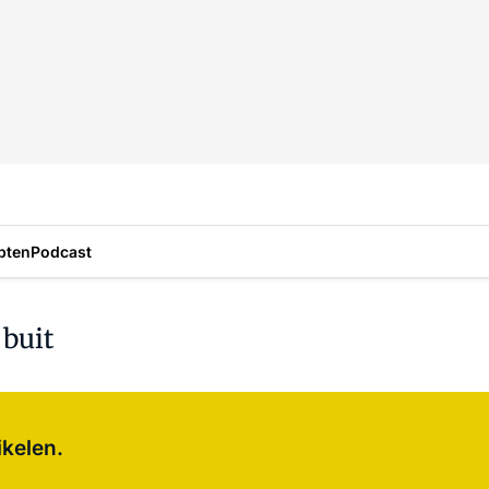
pten
Podcast
buit
Log in
om dit artikel te lezen.
ikelen.