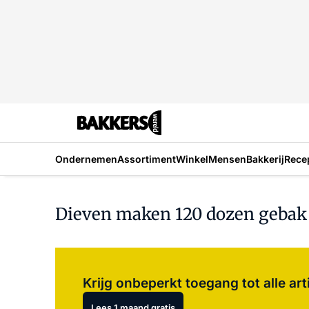
Ondernemen
Assortiment
Winkel
Mensen
Bakkerij
Rece
Dieven maken 120 dozen gebak 
Krijg onbeperkt toegang tot alle art
Lees 1 maand gratis