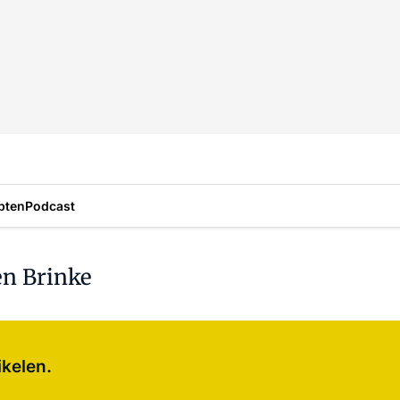
pten
Podcast
en Brinke
Log in
om dit artikel te lezen.
ikelen.