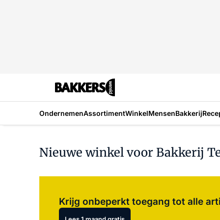
Ondernemen
Assortiment
Winkel
Mensen
Bakkerij
Rece
Nieuwe winkel voor Bakkerij T
Krijg onbeperkt toegang tot alle art
Lees 1 maand gratis