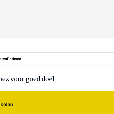
pten
Podcast
uez voor goed doel
Log in
om dit artikel te lezen.
ikelen.