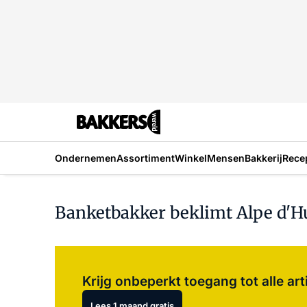
Ondernemen
Assortiment
Winkel
Mensen
Bakkerij
Rece
Banketbakker beklimt Alpe d'H
Krijg onbeperkt toegang tot alle art
Lees 1 maand gratis