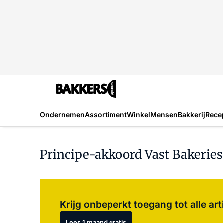
Ondernemen
Assortiment
Winkel
Mensen
Bakkerij
Rece
Principe-akkoord Vast Bakeries
Krijg onbeperkt toegang tot alle art
Lees 1 maand gratis