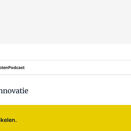
pten
Podcast
innovatie
Log in
om dit artikel te lezen.
ikelen.