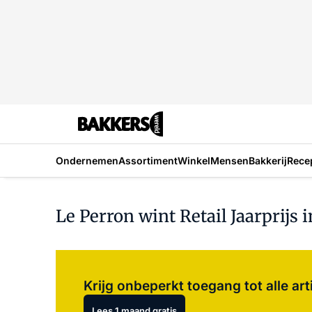
Ondernemen
Assortiment
Winkel
Mensen
Bakkerij
Rece
Le Perron wint Retail Jaarprijs 
Krijg onbeperkt toegang tot alle art
Lees 1 maand gratis