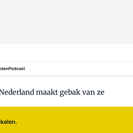
pten
Podcast
: Nederland maakt gebak van ze
Log in
om dit artikel te lezen.
ikelen.