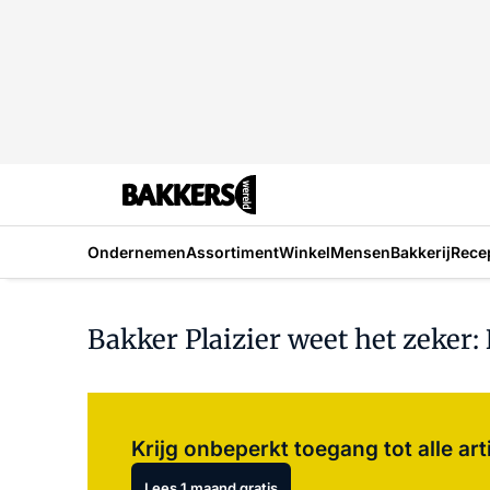
Ondernemen
Assortiment
Winkel
Mensen
Bakkerij
Rece
Bakker Plaizier weet het zeker
Krijg onbeperkt toegang tot alle art
Lees 1 maand gratis