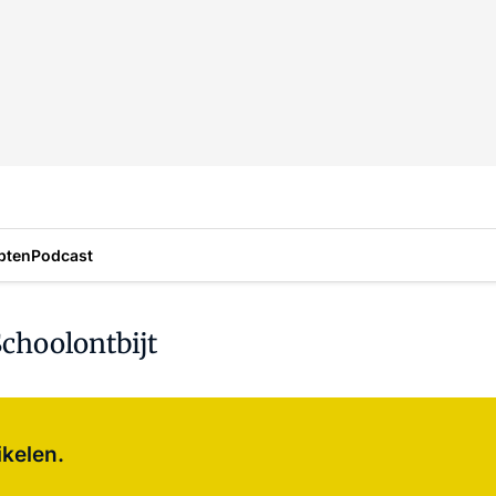
pten
Podcast
choolontbijt
Log in
om dit artikel te lezen.
ikelen.