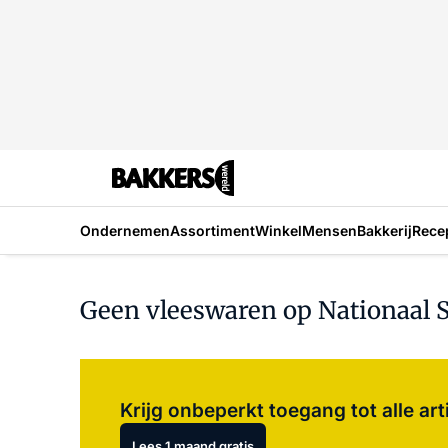
Ondernemen
Assortiment
Winkel
Mensen
Bakkerij
Rece
Geen vleeswaren op Nationaal S
Krijg onbeperkt toegang tot alle art
Lees 1 maand gratis