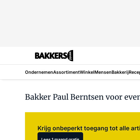
Ondernemen
Assortiment
Winkel
Mensen
Bakkerij
Rece
Bakker Paul Berntsen voor even
Krijg onbeperkt toegang tot alle art
Lees 1 maand gratis