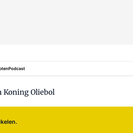
pten
Podcast
 Koning Oliebol
Log in
om dit artikel te lezen.
ikelen.