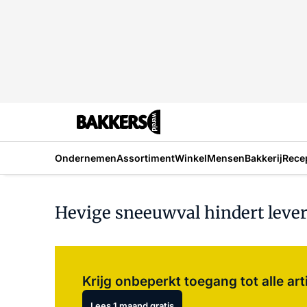
Ondernemen
Assortiment
Winkel
Mensen
Bakkerij
Rece
Hevige sneeuwval hindert leve
Krijg onbeperkt toegang tot alle art
Lees 1 maand gratis