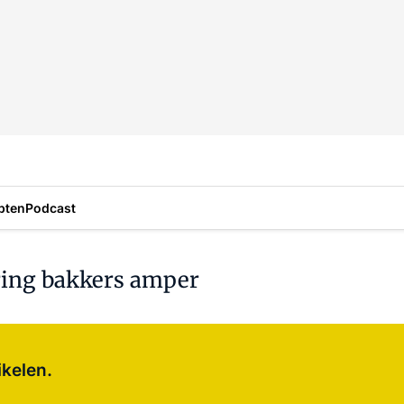
pten
Podcast
ring bakkers amper
Log in
om dit artikel te lezen.
ikelen.