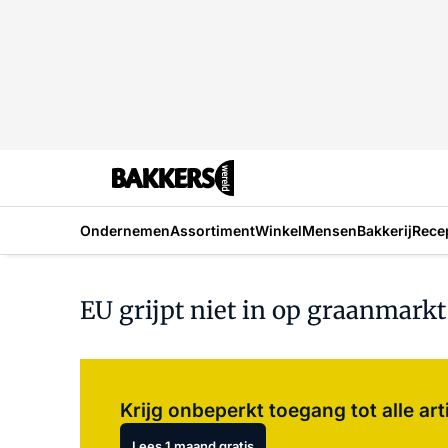
Ondernemen
Assortiment
Winkel
Mensen
Bakkerij
Rece
EU grijpt niet in op graanmarkt
Krijg onbeperkt toegang tot alle art
Lees 1 maand gratis