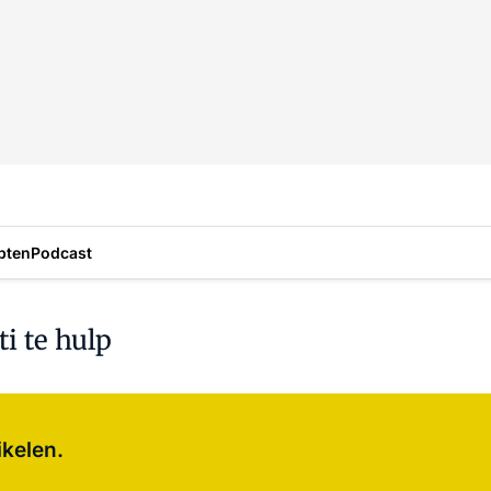
pten
Podcast
i te hulp
Log in
om dit artikel te lezen.
ikelen.