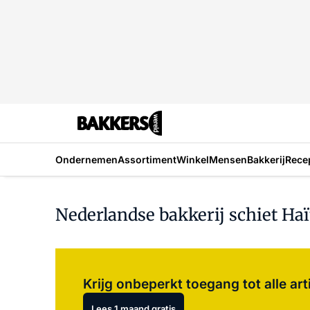
Ondernemen
Assortiment
Winkel
Mensen
Bakkerij
Rece
Nederlandse bakkerij schiet Haït
Krijg onbeperkt toegang tot alle art
Lees 1 maand gratis