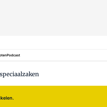
pten
Podcast
speciaalzaken
Log in
om dit artikel te lezen.
ikelen.