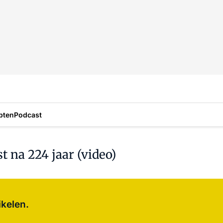
pten
Podcast
t na 224 jaar (video)
Log in
om dit artikel te lezen.
ikelen.