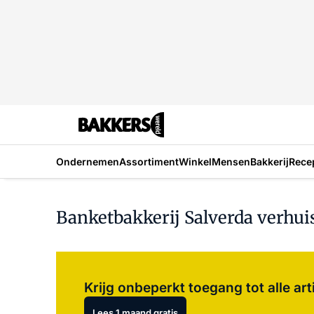
Ondernemen
Assortiment
Winkel
Mensen
Bakkerij
Rece
Banketbakkerij Salverda verhuis
Krijg onbeperkt toegang tot alle art
Lees 1 maand gratis