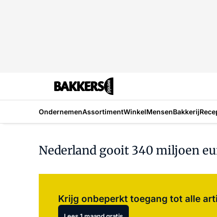
Ondernemen
Assortiment
Winkel
Mensen
Bakkerij
Rece
Nederland gooit 340 miljoen e
Krijg onbeperkt toegang tot alle art
Lees 1 maand gratis