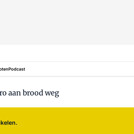
pten
Podcast
uro aan brood weg
Log in
om dit artikel te lezen.
ikelen.