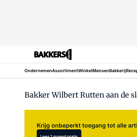
Ondernemen
Assortiment
Winkel
Mensen
Bakkerij
Rece
Bakker Wilbert Rutten aan de sl
Krijg onbeperkt toegang tot alle art
Lees 1 maand gratis