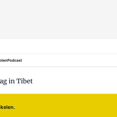
pten
Podcast
ag in Tibet
Log in
om dit artikel te lezen.
ikelen.