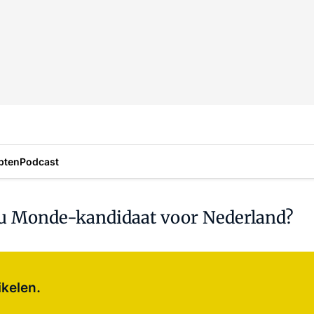
pten
Podcast
du Monde-kandidaat voor Nederland?
Log in
om dit artikel te lezen.
ikelen.