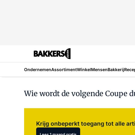
Ondernemen
Assortiment
Winkel
Mensen
Bakkerij
Rece
Wie wordt de volgende Coupe 
Krijg onbeperkt toegang tot alle art
Lees 1 maand gratis