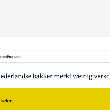
pten
Podcast
ederlandse bakker merkt weinig versc
Log in
om dit artikel te lezen.
ikelen.