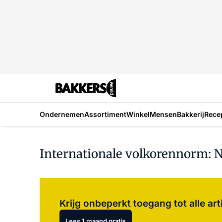
Ondernemen
Assortiment
Winkel
Mensen
Bakkerij
Rece
Internationale volkorennorm: N
Krijg onbeperkt toegang tot alle art
Lees 1 maand gratis