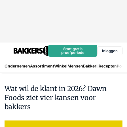
Start gratis
Inloggen
proefperiode
Ondernemen
Assortiment
Winkel
Mensen
Bakkerij
Recepten
Podc
Wat wil de klant in 2026? Dawn
Foods ziet vier kansen voor
bakkers