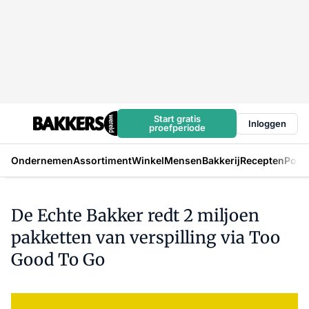
Start gratis
Inloggen
proefperiode
Ondernemen
Assortiment
Winkel
Mensen
Bakkerij
Recepten
Podc
De Echte Bakker redt 2 miljoen
pakketten van verspilling via Too
Good To Go