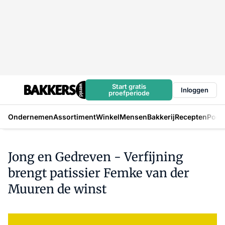
Start gratis
Inloggen
proefperiode
Ondernemen
Assortiment
Winkel
Mensen
Bakkerij
Recepten
Podc
Jong en Gedreven - Verfijning
brengt patissier Femke van der
Muuren de winst