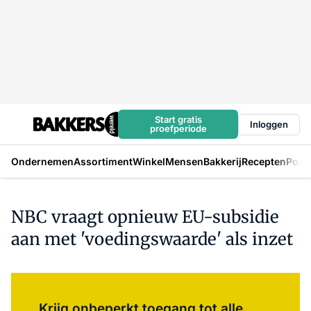
Start gratis
Inloggen
proefperiode
Ondernemen
Assortiment
Winkel
Mensen
Bakkerij
Recepten
Podc
NBC vraagt opnieuw EU-subsidie
aan met 'voedingswaarde' als inzet
Log in
om dit artikel te lezen.
Krijg onbeperkt toegang tot alle