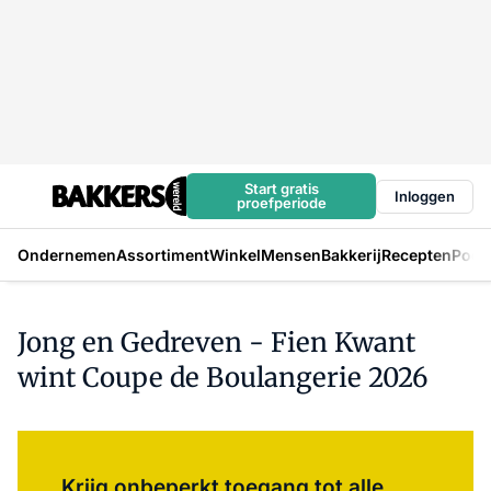
Start gratis
Inloggen
proefperiode
Ondernemen
Assortiment
Winkel
Mensen
Bakkerij
Recepten
Podc
Jong en Gedreven - Fien Kwant
wint Coupe de Boulangerie 2026
Log in
om dit artikel te lezen.
Krijg onbeperkt toegang tot alle