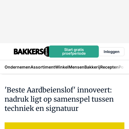
Start gratis
Inloggen
proefperiode
Ondernemen
Assortiment
Winkel
Mensen
Bakkerij
Recepten
Podc
'Beste Aardbeienslof' innoveert:
nadruk ligt op samenspel tussen
techniek en signatuur