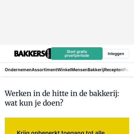
Start gratis
Inloggen
proefperiode
Ondernemen
Assortiment
Winkel
Mensen
Bakkerij
Recepten
Podc
Werken in de hitte in de bakkerij:
wat kun je doen?
Log in
om dit artikel te lezen.
Krijg onbeperkt toegang tot alle