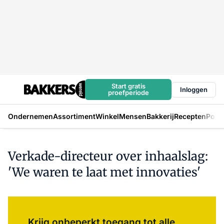
Start gratis
Inloggen
proefperiode
Ondernemen
Assortiment
Winkel
Mensen
Bakkerij
Recepten
Podc
Verkade-directeur over inhaalslag:
'We waren te laat met innovaties'
Log in
om dit artikel te lezen.
Krijg onbeperkt toegang tot alle