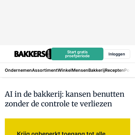
Start gratis
Inloggen
proefperiode
Ondernemen
Assortiment
Winkel
Mensen
Bakkerij
Recepten
Podc
AI in de bakkerij: kansen benutten
zonder de controle te verliezen
Log in
om dit artikel te lezen.
Krijg onbeperkt toegang tot alle