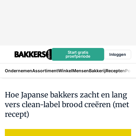
Start gratis
Inloggen
proefperiode
Ondernemen
Assortiment
Winkel
Mensen
Bakkerij
Recepten
Podc
Hoe Japanse bakkers zacht en lang
vers clean-label brood creëren (met
recept)