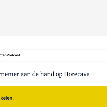
pten
Podcast
rnemer aan de hand op Horecava
Log in
om dit artikel te lezen.
ikelen.