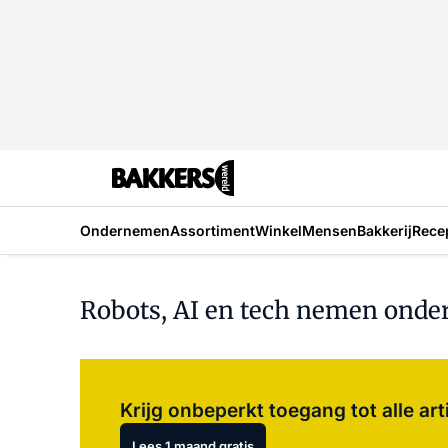
Ondernemen
Assortiment
Winkel
Mensen
Bakkerij
Rece
Robots, AI en tech nemen onde
Krijg onbeperkt toegang tot alle art
Lees 1 maand gratis