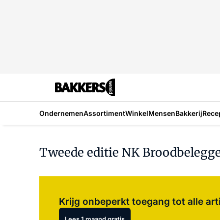
Ondernemen
Assortiment
Winkel
Mensen
Bakkerij
Rece
Tweede editie NK Broodbelegge
Krijg onbeperkt toegang tot alle art
Lees 1 maand gratis