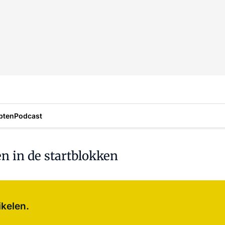
pten
Podcast
n in de startblokken
Log in
om dit artikel te lezen.
ikelen.