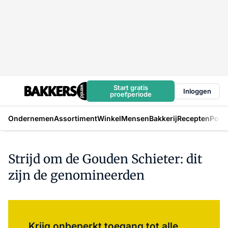
Start gratis
Inloggen
proefperiode
Ondernemen
Assortiment
Winkel
Mensen
Bakkerij
Recepten
Podc
Strijd om de Gouden Schieter: dit
zijn de genomineerden
Log in
om dit artikel te lezen.
Krijg onbeperkt toegang tot alle