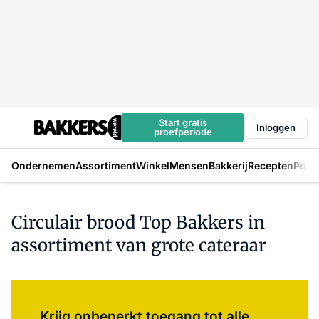
Start gratis
Inloggen
proefperiode
Ondernemen
Assortiment
Winkel
Mensen
Bakkerij
Recepten
Podc
Circulair brood Top Bakkers in
assortiment van grote cateraar
Log in
om dit artikel te lezen.
Krijg onbeperkt toegang tot alle