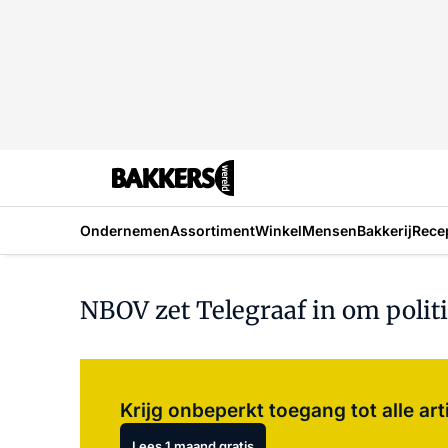
Ondernemen
Assortiment
Winkel
Mensen
Bakkerij
Rece
NBOV zet Telegraaf in om polit
Krijg onbeperkt toegang tot alle art
Lees 1 maand gratis