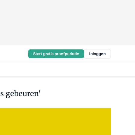
Start gratis proefperiode
Inloggen
ts gebeuren'