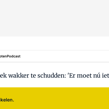
pten
Podcast
iek wakker te schudden: 'Er moet nú ie
Log in
om dit artikel te lezen.
ikelen.