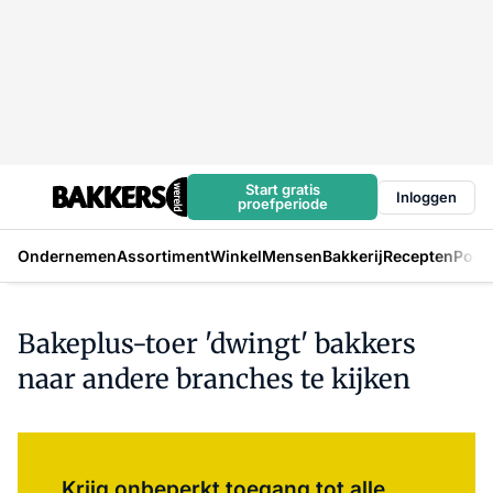
Start gratis
Inloggen
proefperiode
Ondernemen
Assortiment
Winkel
Mensen
Bakkerij
Recepten
Podc
Bakeplus-toer 'dwingt' bakkers
naar andere branches te kijken
Log in
om dit artikel te lezen.
Krijg onbeperkt toegang tot alle