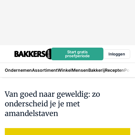
Start gratis
Inloggen
proefperiode
Ondernemen
Assortiment
Winkel
Mensen
Bakkerij
Recepten
Podc
Van goed naar geweldig: zo
onderscheid je je met
amandelstaven