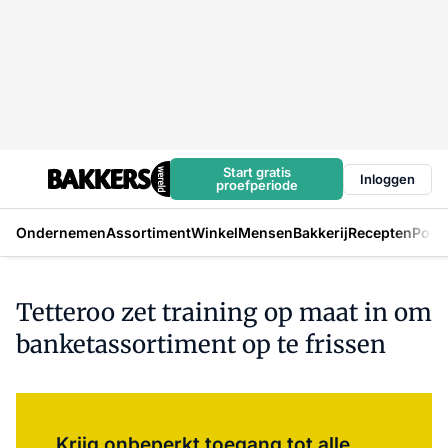
Start gratis
Inloggen
proefperiode
Ondernemen
Assortiment
Winkel
Mensen
Bakkerij
Recepten
Podc
Tetteroo zet training op maat in om
banketassortiment op te frissen
Log in
om dit artikel te lezen.
Krijg onbeperkt toegang tot alle