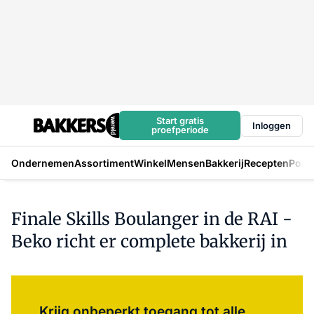
Start gratis
Inloggen
proefperiode
Ondernemen
Assortiment
Winkel
Mensen
Bakkerij
Recepten
Podc
Finale Skills Boulanger in de RAI -
Beko richt er complete bakkerij in
Log in
om dit artikel te lezen.
Krijg onbeperkt toegang tot alle