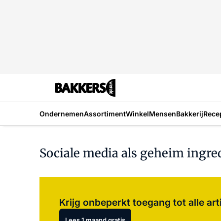
Ondernemen
Assortiment
Winkel
Mensen
Bakkerij
Rece
Sociale media als geheim ingredi
Krijg onbeperkt toegang tot alle art
Lees 1 maand gratis