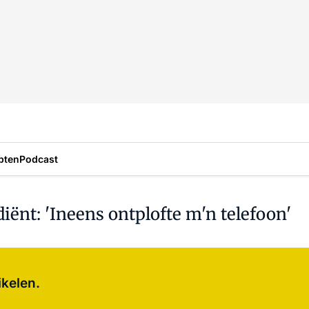
pten
Podcast
ënt: 'Ineens ontplofte m'n telefoon'
Log in
om dit artikel te lezen.
ikelen.