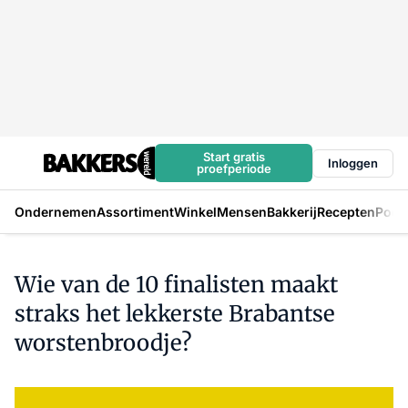
Start gratis
Inloggen
proefperiode
Ondernemen
Assortiment
Winkel
Mensen
Bakkerij
Recepten
Podc
Wie van de 10 finalisten maakt
straks het lekkerste Brabantse
worstenbroodje?