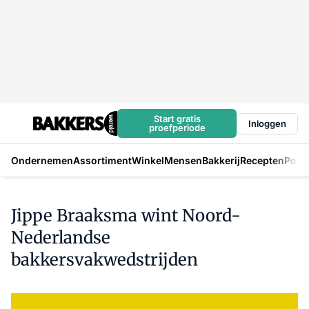
Start gratis
Inloggen
proefperiode
Ondernemen
Assortiment
Winkel
Mensen
Bakkerij
Recepten
Podc
Jippe Braaksma wint Noord-
Nederlandse
bakkersvakwedstrijden